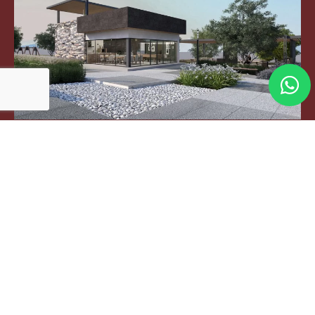
293
terrenos residenciales
2
Desde $1.7 MDP · 136 m
Una inversión y opción de patrimonio
en
García, Nuevo León
— aquí hemos
diseñado un espacio pensado para