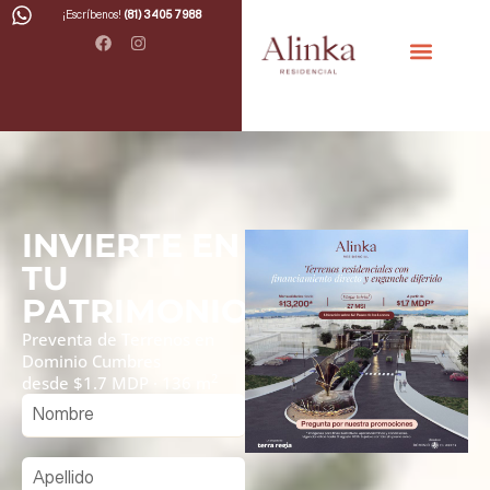
¡Escríbenos!
(81) 3405 7988
BROCHURE
INVIERTE EN
TU
PATRIMONIO
Preventa de Terrenos en
Dominio Cumbres
2
desde $1.7 MDP · 136 m